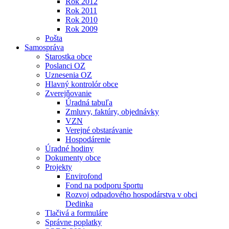
Rok 2012
Rok 2011
Rok 2010
Rok 2009
Pošta
Samospráva
Starostka obce
Poslanci OZ
Uznesenia OZ
Hlavný kontrolór obce
Zverejňovanie
Úradná tabuľa
Zmluvy, faktúry, objednávky
VZN
Verejné obstarávanie
Hospodárenie
Úradné hodiny
Dokumenty obce
Projekty
Envirofond
Fond na podporu športu
Rozvoj odpadového hospodárstva v obci
Dedinka
Tlačivá a formuláre
Správne poplatky