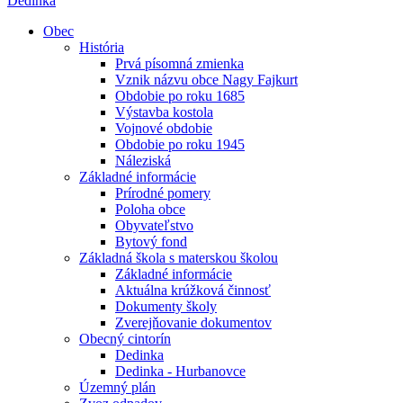
Dedinka
Obec
História
Prvá písomná zmienka
Vznik názvu obce Nagy Fajkurt
Obdobie po roku 1685
Výstavba kostola
Vojnové obdobie
Obdobie po roku 1945
Náleziská
Základné informácie
Prírodné pomery
Poloha obce
Obyvateľstvo
Bytový fond
Základná škola s materskou školou
Základné informácie
Aktuálna krúžková činnosť
Dokumenty školy
Zverejňovanie dokumentov
Obecný cintorín
Dedinka
Dedinka - Hurbanovce
Územný plán