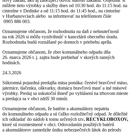
nový základ, ako aj zabezpečí odvoz starého základu. Objednať si
môžete tieto výrobky a služby dnes od 10:30 hod. do 11:15 hod. na
cintoríne v Dedinke a od 11:15 hod. do 11:45 hod., na cintoríne
v Hurbanovciach alebo sa informovať na telefónnom čísle
0905 886 003.
Oznamujeme občanom, že rozhodnutia na daň z nehnuteľností
na rok 2026 si môžu vyzdvihnúť v kancelárii obecného úradu.
Rozhodnutia budú roznášané po domoch v priebehu apríla.
Oznamujeme občanom, že zber komunálneho odpadu dňa
26. marca 2026 t. j. zajtra bude prebiehať v skorých ranných
hodinách.
24.3.2026
Súkromná pojazdná predajňa mäsa ponúka: čerstvé bravčové mäso,
jaternice, tlačenku, oškvarky, domácu bravčovú masť a iné mäsové
výrobky. Predaj sa uskutoční ihneď po vyhlásení na trhovom mieste
a predajca sa v obci zdrží 30 minút.
Oznamujeme občanom, že batérie a akumulátory nepatria
do komunálneho odpadu a sú ťažko rozložiteľný odpad. Je dôležité
ich odkladať do nádob k tomu určených tzv
. RECYKLOBOXOV,
ktoré sú rozmiestnené v obci. Odovzdaním použitých batérií
a akumulátorov zamedzíte úniku nebezpečných látok do prírody