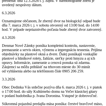
prebiehať dňa 12.3.2026 t. j. zajtra. V harmonograme zberu je
uvedený nesprávny dátum.
6.3.2026
Oznamujeme občanom, že zberný dvor na biologický odpad bude
dňa 7. marca 2026 t. j. v sobotu otvorený od 13:00 hod. do 14:00
hod. V prípade nepriaznivého počasia bude zberný dvor zatvorený.
4.3.2026
Denmar Nové Zámky ponúka kompletnú kontrolu, nastavenie,
premazanie a servis okien, výmenu a impregnáciu tesnenia. Prijíma
objednávky na plastové okná a dvere. Ďalej ponúkajú vonkajšie
plastové a hliníkové rolety, žalúzie, sieťky proti hmyzu a aj ich
opravy. Informácie, zameranie a cenová ponuka sú zdarma.
Záujemci sa môžu prihlásiť na trhovom mieste do 30 minút
od vyhlásenia alebo na telefónnom čísle 0905 206 259.
3.3.2026
Obec Dedinka Vás srdečne pozýva dňa 6. marca 2026 t. j. v piatok
o 17:00 hod. do sály Kultúrneho domu na Večer klasickej gitary
v podaní hudobníka p. Ivana Doronina. Vstupné je dobrovoľné.
Súkromná pojazdná predajňa mäsa ponúka: čerstvé bravčové mäso,