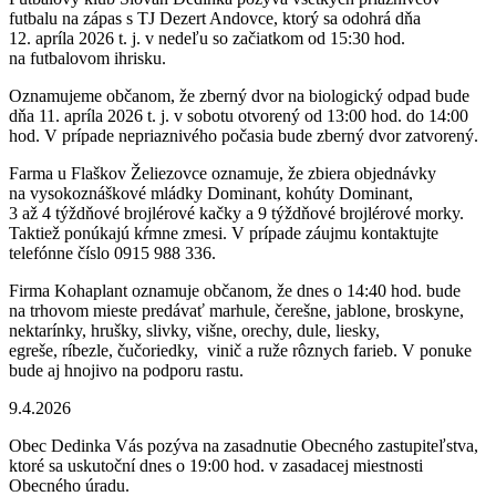
futbalu na zápas s TJ Dezert Andovce, ktorý sa odohrá dňa
12. apríla 2026 t. j. v nedeľu so začiatkom od 15:30 hod.
na futbalovom ihrisku.
Oznamujeme občanom, že zberný dvor na biologický odpad bude
dňa 11. apríla 2026 t. j. v sobotu otvorený od 13:00 hod. do 14:00
hod. V prípade nepriaznivého počasia bude zberný dvor zatvorený.
Farma u Flaškov Želiezovce oznamuje, že zbiera objednávky
na vysokoznáškové mládky Dominant, kohúty Dominant,
3 až 4 týždňové brojlérové kačky a 9 týždňové brojlérové morky.
Taktiež ponúkajú kŕmne zmesi. V prípade záujmu kontaktujte
telefónne číslo 0915 988 336.
Firma Kohaplant oznamuje občanom, že dnes o 14:40 hod. bude
na trhovom mieste predávať marhule, čerešne, jablone, broskyne,
nektarínky, hrušky, slivky, višne, orechy, dule, liesky,
egreše, ríbezle, čučoriedky, vinič a ruže rôznych farieb. V ponuke
bude aj hnojivo na podporu rastu.
9.4.2026
Obec Dedinka Vás pozýva na zasadnutie Obecného zastupiteľstva,
ktoré sa uskutoční dnes o 19:00 hod. v zasadacej miestnosti
Obecného úradu.