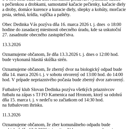
s pečienkou a drobkami, samostatné kačacie pečienky, kačacie diely
a droby, domáce kurence a kuracie diely, sliepky a kohúty, morčacie
prsia, stehná, krídla, vajíčka a paštéty.
Obec Dedinka Vás pozýva dňa 16. marca 2026 t. j. dnes o 18:00
hodine do zasadacej miestnosti obecného úradu, kde sa uskutoční
27. zasadnutie obecného zastupiteľstva.
13.3.2026
Oznamujeme občanom, že dňa 13.3.2026 t. j. dnes o 12:00 hod.
bude vykonaná hlasitá skúška sirén.
Oznamujeme občanom, že zberný dvor na biologický odpad bude
dňa 14. marca 2026 t. j. v sobotu otvorený od 13:00 hod. do 14:00
hod. V prípade nepriaznivého počasia bude zberný dvor zatvorený.
Futbalový klub Slovan Dedinka pozýva všetkých priaznivcov
futbalu na zápas s TJ FO Kamenica nad Hronom, ktorý sa odohrá
dňa 15. marca t. j. v nedeľu so začiatkom od 14:30 hod.
na futbalovom ihrisku.
11.3.2026
Oznamujeme občanom, že zber komunálneho odpadu bude