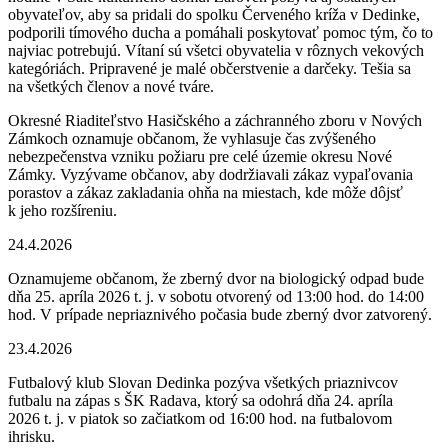
obyvateľov, aby sa pridali do spolku Červeného kríža v Dedinke,
podporili tímového ducha a pomáhali poskytovať pomoc tým, čo to
najviac potrebujú. Vítaní sú všetci obyvatelia v rôznych vekových
kategóriách. Pripravené je malé občerstvenie a darčeky. Tešia sa
na všetkých členov a nové tváre.
Okresné Riaditeľstvo Hasičského a záchranného zboru v Nových
Zámkoch oznamuje občanom, že vyhlasuje čas zvýšeného
nebezpečenstva vzniku požiaru pre celé územie okresu Nové
Zámky. Vyzývame občanov, aby dodržiavali zákaz vypaľovania
porastov a zákaz zakladania ohňa na miestach, kde môže dôjsť
k jeho rozšíreniu.
24.4.2026
Oznamujeme občanom, že zberný dvor na biologický odpad bude
dňa 25. apríla 2026 t. j. v sobotu otvorený od 13:00 hod. do 14:00
hod. V prípade nepriaznivého počasia bude zberný dvor zatvorený.
23.4.2026
Futbalový klub Slovan Dedinka pozýva všetkých priaznivcov
futbalu na zápas s ŠK Radava, ktorý sa odohrá dňa 24. apríla
2026 t. j. v piatok so začiatkom od 16:00 hod. na futbalovom
ihrisku.