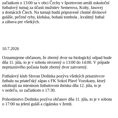
začiatkom o 13:00 sa v obci Čechy v športovom areáli uskutoční
futbalový turnaj za účasti mužstiev Semerova, Kolty, Jasovej
a domácich Čiech. Na turnaji budú pripravené chutné divinové
guláše, pečené ryby, klobása, bohatá tombola , kvalitný futbal
a zábava pre všetkých.
10.7.2026
Oznamujeme občanom, že zberný dvor na biologický odpad bude
dňa 11. júla, to je v sobotu otvorený o 13:00 do 14:00. V prípade
nepriaznivého počasia bude zberný dvor zatvorený.
Futbalový klub Slovan Dedinka pozýva všetkých priaznivcov
futbalu na priateľský zápas s FK Sokol Plavé Vozokany, ktorý
odohrajú na miestnom futbalovom ihrisku dňa 12. júla, to je
v nedeľu, so začiatkom o 17:30.
Pohostinstvo Dedinka pozýva občanov dňa 11. júla, to je v sobotu
o 17:00 na jelení guláš a cigánsku v žemli.