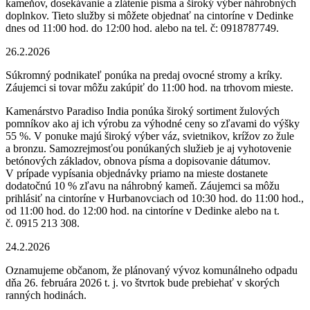
kameňov, dosekávanie a zlátenie písma a široký výber náhrobných
doplnkov. Tieto služby si môžete objednať na cintoríne v Dedinke
dnes od 11:00 hod. do 12:00 hod. alebo na tel. č: 0918787749.
26.2.2026
Súkromný podnikateľ ponúka na predaj ovocné stromy a kríky.
Záujemci si tovar môžu zakúpiť do 11:00 hod. na trhovom mieste.
Kamenárstvo Paradiso India ponúka široký sortiment žulových
pomníkov ako aj ich výrobu za výhodné ceny so zľavami do výšky
55 %. V ponuke majú široký výber váz, svietnikov, krížov zo žule
a bronzu. Samozrejmosťou ponúkaných služieb je aj vyhotovenie
betónových základov, obnova písma a dopisovanie dátumov.
V prípade vypísania objednávky priamo na mieste dostanete
dodatočnú 10 % zľavu na náhrobný kameň. Záujemci sa môžu
prihlásiť na cintoríne v Hurbanovciach od 10:30 hod. do 11:00 hod.,
od 11:00 hod. do 12:00 hod. na cintoríne v Dedinke alebo na t.
č. 0915 213 308.
24.2.2026
Oznamujeme občanom, že plánovaný vývoz komunálneho odpadu
dňa 26. februára 2026 t. j. vo štvrtok bude prebiehať v skorých
ranných hodinách.