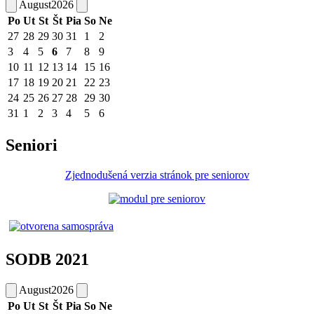
August
2026
Po
Ut
St
Št
Pia
So
Ne
27
28
29
30
31
1
2
3
4
5
6
7
8
9
10
11
12
13
14
15
16
17
18
19
20
21
22
23
24
25
26
27
28
29
30
31
1
2
3
4
5
6
Seniori
Zjednodušená verzia stránok pre seniorov
SODB 2021
August
2026
Po
Ut
St
Št
Pia
So
Ne