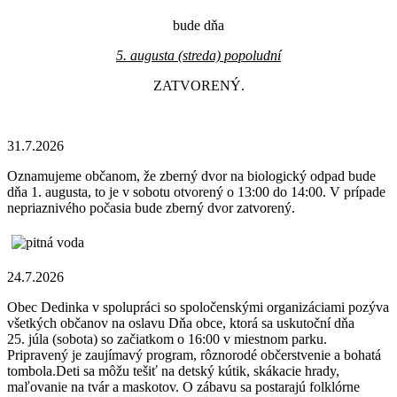
bude dňa
5. augusta (streda) popoludní
ZATVORENÝ.
31.7.2026
Oznamujeme občanom, že zberný dvor na biologický odpad bude
dňa 1. augusta, to je v sobotu otvorený o 13:00 do 14:00. V prípade
nepriaznivého počasia bude zberný dvor zatvorený.
24.7.2026
Obec Dedinka v spolupráci so spoločenskými organizáciami pozýva
všetkých občanov na oslavu Dňa obce, ktorá sa uskutoční dňa
25. júla (sobota) so začiatkom o 16:00 v miestnom parku.
Pripravený je zaujímavý program, rôznorodé občerstvenie a bohatá
tombola.Deti sa môžu tešiť na detský kútik, skákacie hrady,
maľovanie na tvár a maskotov. O zábavu sa postarajú folklórne