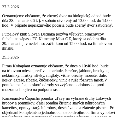
27.3.2026
Oznamujeme občanom, že zberný dvor na biologický odpad bude
dňa 28. marca 2026 t. j. v sobotu otvorený od 13:00 hod. do 14:00
hod. V prípade nepriaznivého počasia bude zberný dvor zatvorený.
Futbalový klub Slovan Dedinka pozýva všetkých priaznivcov
futbalu na zápas s FC Kamenný Most OZ, ktorý sa odohrá dňa
29. marca t. j. v nedeľu so začiatkom od 15:00 hod. na futbalovom
ihrisku.
25.3.2026
Firma Kohaplant oznamuje občanom, že dnes o 10:40 hod. bude
na trhovom mieste predávať marhule, čerešne, jablone, broskyne,
nektarinky, hrušky, slivky, ringloty, višne, orechy, moruše, dule,
liesky, egreše, ríbezle, čučoriedky, vinič a ruže rôznych farieb.V
ponuke majú aj neskoré odrody so zvýšenou odolnosťou proti
mrazom a hnojivo na podporu rastu.
Kamenárstvo Čapucha ponúka zľavy na vybrané druhy žulových
hrobov a pomníkov, ďalej ponúka čistenie starých náhrobných
kameňov, opravy starých hrobov, dosekávanie a zlatenie písmen. Pri
objednaní kompletného jednohrobu, alebo dvojhrobu firma vyhotoví