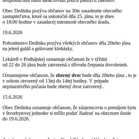
neuposlúchnu budú sankciovaní podľa platných zákonov.
Obec Dedinka pozýva občanov na 30te zasadnutie obecného
zastupiteľstva, ktoré sa uskutoční dňa 25. júna, to je dnes
o 18:00 hodine v zasadacej miestnosti obecného úradu.
19.6.2026
Pohostinstvo Dedinka pozýva všetkých občanov dňa 20teho júna
na jelení guláš a grilované klobásky.
Lekáreň v Podhájskej oznamuje občanom že v týždni
od 22 do 26 júna bude zatvorená z dôvodu čerpania dovoleniek.
Oznamujeme občanom, že
zberný dvo
r bude dňa 20teho júna , to je
v sobotu otvorený od 13tej do 14tej hodiny. V prípade
nepriaznivého počasia bude zberný dvor zatvorený.
15.6.2026
Obec Dedinka oznamuje občanom, že záujemcovia o prenájom bytu
v štvorbytovej jednotke si môžu podať žiadosť na obecnom úrade
do 19.6.2026.