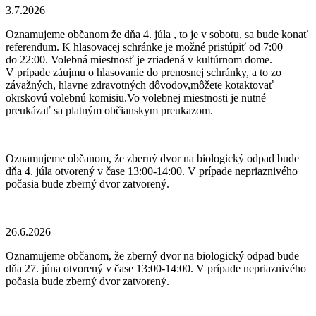
3.7.2026
Oznamujeme občanom že dňa 4. júla , to je v sobotu, sa bude konať
referendum. K hlasovacej schránke je možné pristúpiť od 7:00
do 22:00. Volebná miestnosť je zriadená v kultúrnom dome.
V prípade záujmu o hlasovanie do prenosnej schránky, a to zo
závažných, hlavne zdravotných dôvodov,môžete kotaktovať
okrskovú volebnú komisiu.Vo volebnej miestnosti je nutné
preukázať sa platným občianskym preukazom.
Oznamujeme občanom, že zberný dvor na biologický odpad bude
dňa 4. júla otvorený v čase 13:00-14:00. V prípade nepriaznivého
počasia bude zberný dvor zatvorený.
26.6.2026
Oznamujeme občanom, že zberný dvor na biologický odpad bude
dňa 27. júna otvorený v čase 13:00-14:00. V prípade nepriaznivého
počasia bude zberný dvor zatvorený.