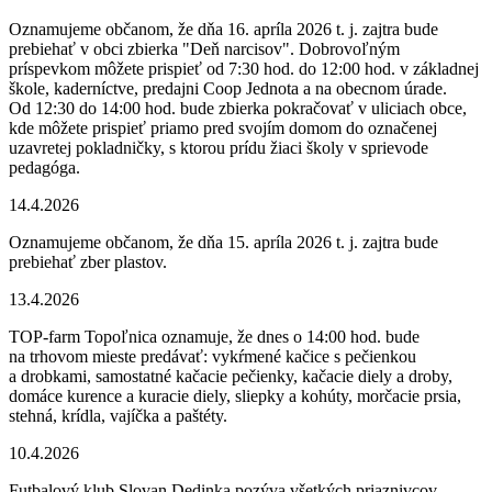
Oznamujeme občanom, že dňa 16. apríla 2026 t. j. zajtra bude
prebiehať v obci zbierka "Deň narcisov". Dobrovoľným
príspevkom môžete prispieť od 7:30 hod. do 12:00 hod. v základnej
škole, kaderníctve, predajni Coop Jednota a na obecnom úrade.
Od 12:30 do 14:00 hod. bude zbierka pokračovať v uliciach obce,
kde môžete prispieť priamo pred svojím domom do označenej
uzavretej pokladničky, s ktorou prídu žiaci školy v sprievode
pedagóga.
14.4.2026
Oznamujeme občanom, že dňa 15. apríla 2026 t. j. zajtra bude
prebiehať zber plastov.
13.4.2026
TOP-farm Topoľnica oznamuje, že dnes o 14:00 hod. bude
na trhovom mieste predávať: vykŕmené kačice s pečienkou
a drobkami, samostatné kačacie pečienky, kačacie diely a droby,
domáce kurence a kuracie diely, sliepky a kohúty, morčacie prsia,
stehná, krídla, vajíčka a paštéty.
10.4.2026
Futbalový klub Slovan Dedinka pozýva všetkých priaznivcov