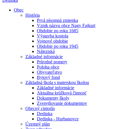
Dedinka
Obec
História
Prvá písomná zmienka
Vznik názvu obce Nagy Fajkurt
Obdobie po roku 1685
Výstavba kostola
Vojnové obdobie
Obdobie po roku 1945
Náleziská
Základné informácie
Prírodné pomery
Poloha obce
Obyvateľstvo
Bytový fond
Základná škola s materskou školou
Základné informácie
Aktuálna krúžková činnosť
Dokumenty školy
Zverejňovanie dokumentov
Obecný cintorín
Dedinka
Dedinka - Hurbanovce
Územný plán