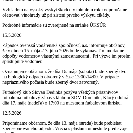
Vzhľadom na vysoký výskyt škodcu v minulom roku odporúčame
ošetrovať vinohrady už pri zistení prvého výskytu cikády.
Podrobné informácie sú zverejnené na stránke ÚKSÚP.
15.5.2026
Západoslovenská vodárenská spoločnosť, a.s. informuje občanov,
že v dňoch 15. mája -13. júna 2026 bude vykonávať mimoriadne
odpočty vodomerov vlastnými zamestnancami . Pri výzve im prosím
sprístupnite vodomer.
Oznamujeme občanom, že dňa 16. mája (sobota) bude zberný dvor
na biologický odpado otvorený v čase 13:00-14:00. V prípade
nepriaznivého počasia bude zberný dvor zatvorený.
Futbalový klub Slovan Dedinka pozýva všetkých priaznivcov
futbalu na futbalový zápas s klubom SDM Dominik , Ktorý odohrá
dňa 17. mája (nedeľa) o 17:00 na miestnom futbalovom ihrisku.
12.5.2026
Pripomíname občanom, že dňa 13. mája (streda) bude prebiehať
zber separovaného odpadu. Vrecia s plastami umiestnite pred svoje