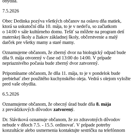
obydlia.
7.5.2026
Obec Dedinka pozýva všetkých občanov na oslavu dňa matiek,
ktorá sa uskutoční dňa 10. mája, to je v nedeľu, so začiatkom
o 14:00 v sále kultúrneho domu. Tešiť sa môžete na program detí
materskej školy a žiakov základnej školy, občerstvenie a malý
darček pre všetky mamy a staré mamy.
Oznamujeme občanom, že zberný dvor na biologický odpad bude
dňa 9. mája otvorený v čase od 13:00 do 14:00. V prípade
nepriaznivého počasia bude zberný dvor zatvorený.
Pripomíname občanom, že dňa 11. mája, to je v pondelok bude
prebiehať zber použitého kuchynského oleja. Vedrá s olejom vyložte
pred vaše obydlia.
6.5.2026
Oznamujeme občanom, že obecný úrad bude dňa
8. mája
z prevádzkových dôvodov
zatvorený
.
Dr. Sláviková oznamuje občanom, že zo zdravotných dôvodov
nebude v dňoch 7.5. - 15.5. ordinovať. V prípade potreby
konzultácie alebo usmernenia kontaktujte sestričku na telefónnom