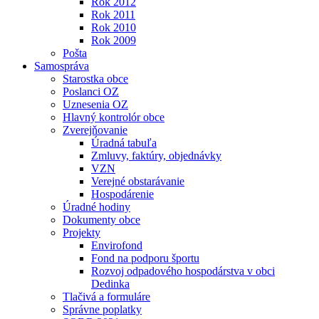
Rok 2012
Rok 2011
Rok 2010
Rok 2009
Pošta
Samospráva
Starostka obce
Poslanci OZ
Uznesenia OZ
Hlavný kontrolór obce
Zverejňovanie
Úradná tabuľa
Zmluvy, faktúry, objednávky
VZN
Verejné obstarávanie
Hospodárenie
Úradné hodiny
Dokumenty obce
Projekty
Envirofond
Fond na podporu športu
Rozvoj odpadového hospodárstva v obci
Dedinka
Tlačivá a formuláre
Správne poplatky