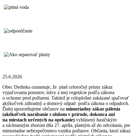
25.6.2026
Obec Dedinka oznamuje, že platí celoročný prísny zákaz
vypaľovania porastov, trávy a inej vegetácie podľa zákona
o ochrane pred požiarmi. Taktiež je celoplošne zakázané spaľovať
akýkoľvek záhradný a domový odpad podľa zákona o odpadoch.
Ďalej upozorňujeme občanov na
mimoriadny zákaz pálenia
(akékoľvek narábanie s ohňom v prírode, dokonca ani
na miestach určených na opekanie)
vyhlásený hasičským
a záchranným zborom dňa 27. apríla, platným až do odvolania, pre
mimoriadne nebezpečenstvo vzniku požiarov. Občania, ktorí zákaz