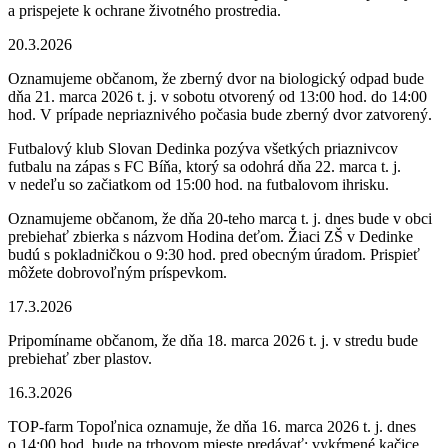
a prispejete k ochrane životného prostredia.
20.3.2026
Oznamujeme občanom, že zberný dvor na biologický odpad bude
dňa 21. marca 2026 t. j. v sobotu otvorený od 13:00 hod. do 14:00
hod. V prípade nepriaznivého počasia bude zberný dvor zatvorený.
Futbalový klub Slovan Dedinka pozýva všetkých priaznivcov
futbalu na zápas s FC Bíňa, ktorý sa odohrá dňa 22. marca t. j.
v nedeľu so začiatkom od 15:00 hod. na futbalovom ihrisku.
Oznamujeme občanom, že dňa 20-teho marca t. j. dnes bude v obci
prebiehať zbierka s názvom Hodina deťom. Žiaci ZŠ v Dedinke
budú s pokladničkou o 9:30 hod. pred obecným úradom. Prispieť
môžete dobrovoľným príspevkom.
17.3.2026
Pripomíname občanom, že dňa 18. marca 2026 t. j. v stredu bude
prebiehať zber plastov.
16.3.2026
TOP-farm Topoľnica oznamuje, že dňa 16. marca 2026 t. j. dnes
o 14:00 hod. bude na trhovom mieste predávať: vykŕmené kačice