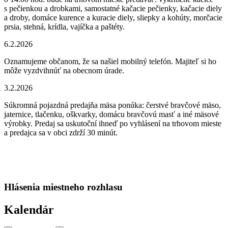
s pečienkou a drobkami, samostatné kačacie pečienky, kačacie diely
a droby, domáce kurence a kuracie diely, sliepky a kohúty, morčacie
prsia, stehná, krídla, vajíčka a paštéty.
6.2.2026
Oznamujeme občanom, že sa našiel mobilný telefón. Majiteľ si ho
môže vyzdvihnúť na obecnom úrade.
3.2.2026
Súkromná pojazdná predajňa mäsa ponúka: čerstvé bravčové mäso,
jaternice, tlačenku, oškvarky, domácu bravčovú masť a iné mäsové
výrobky. Predaj sa uskutoční ihneď po vyhlásení na trhovom mieste
a predajca sa v obci zdrží 30 minút.
Hlásenia miestneho rozhlasu
Kalendár