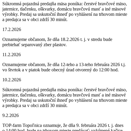
Súkromná pojazdná predajňa mäsa ponúka: čerstvé bravčové mäso,
jaternice, tlačenku, oškvarky, domácu bravčovú masť a iné mäsové
výrobky. Predaj sa uskutoční ihneď po vyhlásení na trhovom mieste
a predajca sa v obci zdrží 30 minút.
17.2.2026
Oznamujeme občanom, že dňa 18.2.2026 t. j. v stredu bude
prebiehať separovaný zber plastov.
11.2.2026
Oznamujeme občanom, že dňa 12-teho a 13-teho februára 2026 t.j.
vo štvrtok a v piatok bude obecný úrad otvorený do 12:00 hod.
10.2.2026
Súkromná pojazdná predajňa mäsa ponúka: čerstvé bravčové mäso,
jaternice, tlačenku, oškvarky, domácu bravčovú masť a iné mäsové
výrobky. Predaj sa uskutoční ihneď po vyhlásení na trhovom mieste
a predajca sa v obci zdrží 30 minút.
9.2.2026
TOP-farm Topoľnica oznamuje, že dňa 9. februára 2026 t. j. dnes
o 14:00 hod. bude na trhovom mieste predávať: vykŕmené kačice