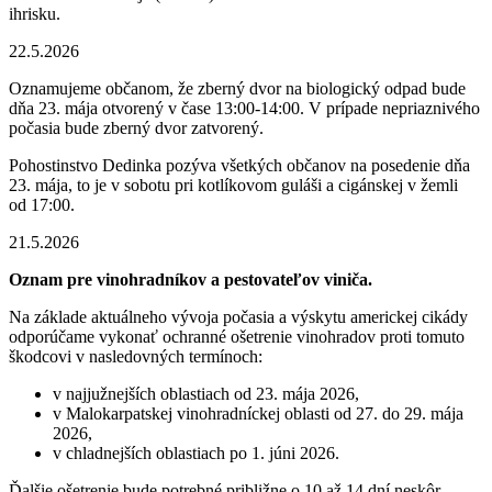
ihrisku.
22.5.2026
Oznamujeme občanom, že zberný dvor na biologický odpad bude
dňa 23. mája otvorený v čase 13:00-14:00. V prípade nepriaznivého
počasia bude zberný dvor zatvorený.
Pohostinstvo Dedinka pozýva všetkých občanov na posedenie dňa
23. mája, to je v sobotu pri kotlíkovom guláši a cigánskej v žemli
od 17:00.
21.5.2026
Oznam pre vinohradníkov a pestovateľov viniča.
Na základe aktuálneho vývoja počasia a výskytu americkej cikády
odporúčame vykonať ochranné ošetrenie vinohradov proti tomuto
škodcovi v nasledovných termínoch:
v najjužnejších oblastiach od 23. mája 2026,
v Malokarpatskej vinohradníckej oblasti od 27. do 29. mája
2026,
v chladnejších oblastiach po 1. júni 2026.
Ďalšie ošetrenie bude potrebné približne o 10 až 14 dní neskôr.