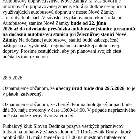
Autobusový dopravca Arriva Nové Zámky si Vás dovoľuje
informovať o pripravovanej zmene, ktorá sa dotkne cestujúcich
využívajúcich autobusovú dopravu v meste Nové Zámky
a okolitých obciach.V súvislosti s plánovanou rekonštrukciou
Autobusovej stanice Nové Zámky
bude od 22. júna
2026 až do odvolania prevádzka autobusovej stanice presunutá
na dočasnú autobusovú stanicu pri železničnej stanici Nové
Zámky.
Na dočasnej autobusovej stanici budú zabezpečené
nástupištia aj výstupištia regionálnej a mestskej autobusovej
dopravy. Prosíme cestujúcich, aby pri plánovaní svojich ciest
počítali s touto zmenou.
28.5.2026
Oznamujeme občanom, že
obecný úrad bude dňa 29.5.2026
, to je
v piatok
zatvorený.
Oznamujeme občanom, že zberný dvor na biologický odpad bude
dňa 30. mája otvorený v čase 13:00-14:00. V prípade nepriaznivého
počasia bude zberný dvor zatvorený.
Futbalový klub Slovan Dedinka pozýva všetkých priaznivcov
futbalu na futbalový zápas s klubom TJ Družstevník Bruty , ktorý
odohrá dňa 31. mája (nedeľa) o 17:00 na miestnom futbalovom