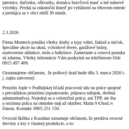
jaternice, tlačenku, oškvarky, domácu bravčovú masť a iné mäsové
výrobky. Predaj sa uskutoční ihneď po vyhlásení na trhovom mieste
a predajca sa v obci zdrží 30 minút.
2.3.2026
Firma Montech ponúka všetky druhy a typy roliet, žalúzií a sieťok,
špeciálne akcie na okná, vchodové dvere, garážové brány,
uzatvorenie altánkov, terás a balkónov. Zameranie a cenová ponuka
sú zdarma. Všetky informácie Vám poskytnú na telefónnom čísle
0915 497 409.
Oznamujeme občanom, že poštový úrad bude dňa 3. marca 2026 t.
j. zajtra zatvorený.
Penzión Jople v Podhájskej hľadá pracovnú silu na práce spojené
s prevádzkou penziónu (upratovanie, príprava raňajok, drobná
administratíva). Nejedná sa o celoročnú prácu, ani TPP, ale iba
o sezónnu prácu na obdobie máj až október. Mzda 9 €/hod./v
čistom. Kontakt: 0905 251 150.
Ovocná škôlka z Kuralian oznamuje občanom, že predáva ovocné
dreviny a kry z vlastnej produkcie, a to: