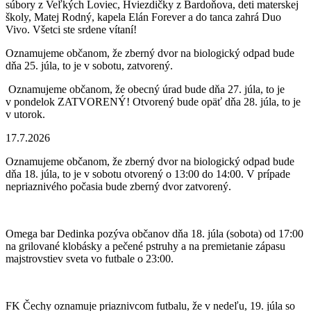
súbory z Veľkých Loviec, Hviezdičky z Bardoňova, deti materskej
školy, Matej Rodný, kapela Elán Forever a do tanca zahrá Duo
Vivo. Všetci ste srdene vítaní!
Oznamujeme občanom, že zberný dvor na biologický odpad bude
dňa 25. júla, to je v sobotu, zatvorený.
Oznamujeme občanom, že obecný úrad bude dňa 27. júla, to je
v pondelok ZATVORENÝ! Otvorený bude opäť dňa 28. júla, to je
v utorok.
17.7.2026
Oznamujeme občanom, že zberný dvor na biologický odpad bude
dňa 18. júla, to je v sobotu otvorený o 13:00 do 14:00. V prípade
nepriaznivého počasia bude zberný dvor zatvorený.
Omega bar Dedinka pozýva občanov dňa 18. júla (sobota) od 17:00
na grilované klobásky a pečené pstruhy a na premietanie zápasu
majstrovstiev sveta vo futbale o 23:00.
FK Čechy oznamuje priaznivcom futbalu, že v nedeľu, 19. júla so