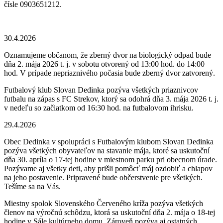
čísle 0903651212.
30.4.2026
Oznamujeme občanom, že zberný dvor na biologický odpad bude
dňa 2. mája 2026 t. j. v sobotu otvorený od 13:00 hod. do 14:00
hod. V prípade nepriaznivého počasia bude zberný dvor zatvorený.
Futbalový klub Slovan Dedinka pozýva všetkých priaznivcov
futbalu na zápas s FC Strekov, ktorý sa odohrá dňa 3. mája 2026 t. j.
v nedeľu so začiatkom od 16:30 hod. na futbalovom ihrisku.
29.4.2026
Obec Dedinka v spolupráci s Futbalovým klubom Slovan Dedinka
pozýva všetkých obyvateľov na stavanie mája, ktoré sa uskutoční
dňa 30. apríla o 17-tej hodine v miestnom parku pri obecnom úrade.
Pozývame aj všetky deti, aby prišli pomôcť máj ozdobiť a chlapov
na jeho postavenie. Pripravené bude občerstvenie pre všetkých.
Tešíme sa na Vás.
Miestny spolok Slovenského Červeného kríža pozýva všetkých
členov na výročnú schôdzu, ktorá sa uskutoční dňa 2. mája o 18-tej
hodine v Sále kultúrneho domu. Zároveň pozýva aj ostatných