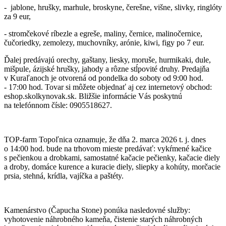
- jablone, hrušky, marhule, broskyne, čerešne, višne, slivky, ringlóty
za 9 eur,
- stromčekové ríbezle a egreše, maliny, černice, malinočernice,
čučoriedky, zemolezy, muchovníky, arónie, kiwi, figy po 7 eur.
Ďalej predávajú orechy, gaštany, liesky, moruše, hurmikaki, dule,
mišpule, ázijské hrušky, jahody a rôzne stĺpovité druhy. Predajňa
v Kuraľanoch je otvorená od pondelka do soboty od 9:00 hod.
- 17:00 hod. Tovar si môžete objednať aj cez internetový obchod:
eshop.skolkynovak.sk. Bližšie informácie Vás poskytnú
na telefónnom čísle: 0905518627.
TOP-farm Topoľnica oznamuje, že dňa 2. marca 2026 t. j. dnes
o 14:00 hod. bude na trhovom mieste predávať: vykŕmené kačice
s pečienkou a drobkami, samostatné kačacie pečienky, kačacie diely
a droby, domáce kurence a kuracie diely, sliepky a kohúty, morčacie
prsia, stehná, krídla, vajíčka a paštéty.
Kamenárstvo (Čapucha Stone) ponúka nasledovné služby:
vyhotovenie náhrobného kameňa, čistenie starých náhrobných