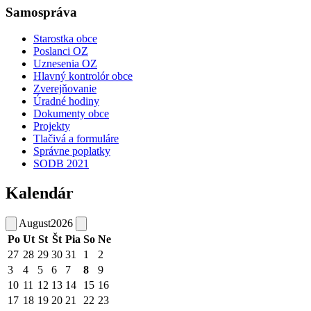
Samospráva
Starostka obce
Poslanci OZ
Uznesenia OZ
Hlavný kontrolór obce
Zverejňovanie
Úradné hodiny
Dokumenty obce
Projekty
Tlačivá a formuláre
Správne poplatky
SODB 2021
Kalendár
August
2026
Po
Ut
St
Št
Pia
So
Ne
27
28
29
30
31
1
2
3
4
5
6
7
8
9
10
11
12
13
14
15
16
17
18
19
20
21
22
23