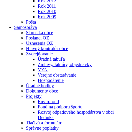
Rok 2012
Rok 2011
Rok 2010
Rok 2009
Pošta
Samospráva
Starostka obce
Poslanci OZ
Uznesenia OZ
Hlavný kontrolór obce
Zverejňovanie
Úradná tabuľa
Zmluvy, faktúry, objednávky
VZN
Verejné obstarávanie
Hospodárenie
Úradné hodiny
Dokumenty obce
Projekty
Envirofond
Fond na podporu športu
Rozvoj odpadového hospodárstva v obci
Dedinka
Tlačivá a formuláre
Správne poplatky