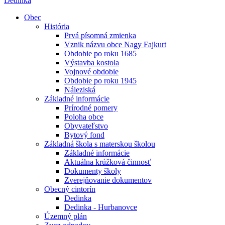
Dedinka
Obec
História
Prvá písomná zmienka
Vznik názvu obce Nagy Fajkurt
Obdobie po roku 1685
Výstavba kostola
Vojnové obdobie
Obdobie po roku 1945
Náleziská
Základné informácie
Prírodné pomery
Poloha obce
Obyvateľstvo
Bytový fond
Základná škola s materskou školou
Základné informácie
Aktuálna krúžková činnosť
Dokumenty školy
Zverejňovanie dokumentov
Obecný cintorín
Dedinka
Dedinka - Hurbanovce
Územný plán