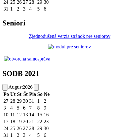
24
25
26
27
28
29
30
31
1
2
3
4
5
6
Seniori
Zjednodušená verzia stránok pre seniorov
SODB 2021
August
2026
Po
Ut
St
Št
Pia
So
Ne
27
28
29
30
31
1
2
3
4
5
6
7
8
9
10
11
12
13
14
15
16
17
18
19
20
21
22
23
24
25
26
27
28
29
30
31
1
2
3
4
5
6