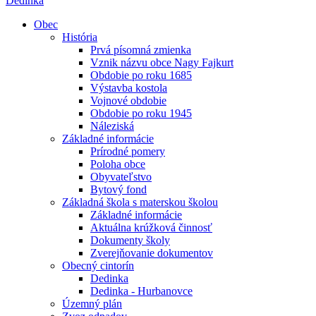
Dedinka
Obec
História
Prvá písomná zmienka
Vznik názvu obce Nagy Fajkurt
Obdobie po roku 1685
Výstavba kostola
Vojnové obdobie
Obdobie po roku 1945
Náleziská
Základné informácie
Prírodné pomery
Poloha obce
Obyvateľstvo
Bytový fond
Základná škola s materskou školou
Základné informácie
Aktuálna krúžková činnosť
Dokumenty školy
Zverejňovanie dokumentov
Obecný cintorín
Dedinka
Dedinka - Hurbanovce
Územný plán