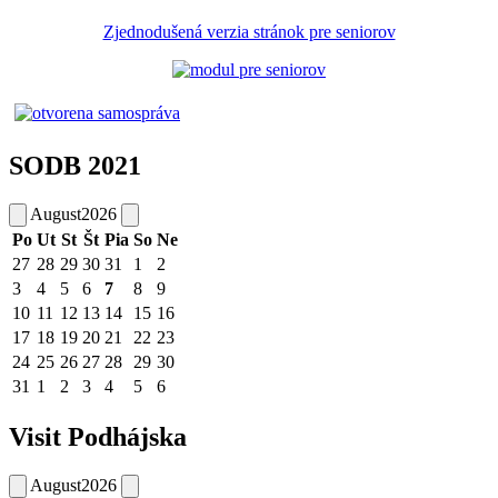
Zjednodušená verzia stránok pre seniorov
SODB 2021
August
2026
Po
Ut
St
Št
Pia
So
Ne
27
28
29
30
31
1
2
3
4
5
6
7
8
9
10
11
12
13
14
15
16
17
18
19
20
21
22
23
24
25
26
27
28
29
30
31
1
2
3
4
5
6
Visit Podhájska
August
2026