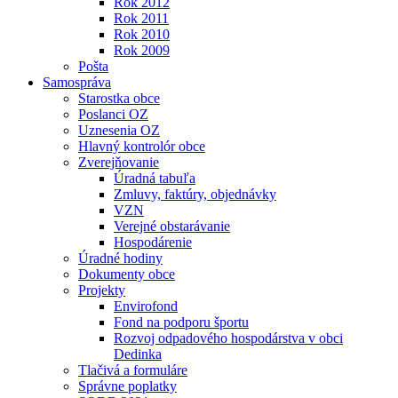
Rok 2012
Rok 2011
Rok 2010
Rok 2009
Pošta
Samospráva
Starostka obce
Poslanci OZ
Uznesenia OZ
Hlavný kontrolór obce
Zverejňovanie
Úradná tabuľa
Zmluvy, faktúry, objednávky
VZN
Verejné obstarávanie
Hospodárenie
Úradné hodiny
Dokumenty obce
Projekty
Envirofond
Fond na podporu športu
Rozvoj odpadového hospodárstva v obci
Dedinka
Tlačivá a formuláre
Správne poplatky