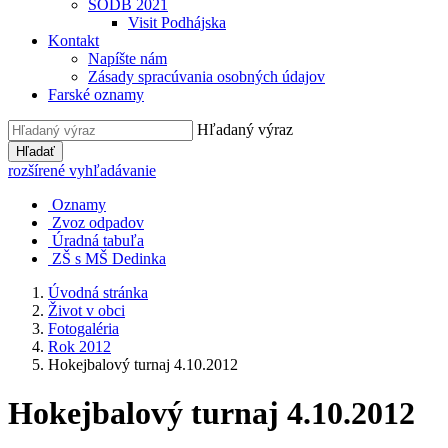
SODB 2021
Visit Podhájska
Kontakt
Napíšte nám
Zásady spracúvania osobných údajov
Farské oznamy
Hľadaný výraz
Hľadať
rozšírené vyhľadávanie
Oznamy
Zvoz odpadov
Úradná tabuľa
ZŠ s MŠ Dedinka
Úvodná stránka
Život v obci
Fotogaléria
Rok 2012
Hokejbalový turnaj 4.10.2012
Hokejbalový turnaj 4.10.2012