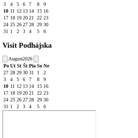
3
4
5
6
7
8
9
10
11
12
13
14
15
16
17
18
19
20
21
22
23
24
25
26
27
28
29
30
31
1
2
3
4
5
6
Visit Podhájska
August
2026
Po
Ut
St
Št
Pia
So
Ne
27
28
29
30
31
1
2
3
4
5
6
7
8
9
10
11
12
13
14
15
16
17
18
19
20
21
22
23
24
25
26
27
28
29
30
31
1
2
3
4
5
6