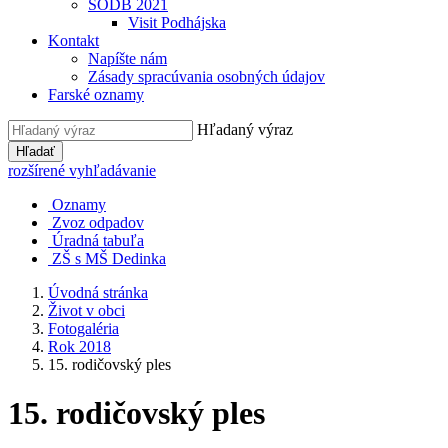
SODB 2021
Visit Podhájska
Kontakt
Napíšte nám
Zásady spracúvania osobných údajov
Farské oznamy
Hľadaný výraz
Hľadať
rozšírené vyhľadávanie
Oznamy
Zvoz odpadov
Úradná tabuľa
ZŠ s MŠ Dedinka
Úvodná stránka
Život v obci
Fotogaléria
Rok 2018
15. rodičovský ples
15. rodičovský ples