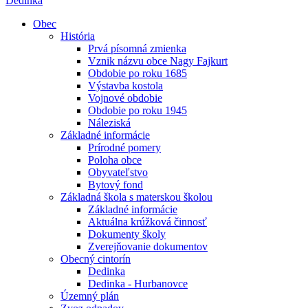
Dedinka
Obec
História
Prvá písomná zmienka
Vznik názvu obce Nagy Fajkurt
Obdobie po roku 1685
Výstavba kostola
Vojnové obdobie
Obdobie po roku 1945
Náleziská
Základné informácie
Prírodné pomery
Poloha obce
Obyvateľstvo
Bytový fond
Základná škola s materskou školou
Základné informácie
Aktuálna krúžková činnosť
Dokumenty školy
Zverejňovanie dokumentov
Obecný cintorín
Dedinka
Dedinka - Hurbanovce
Územný plán