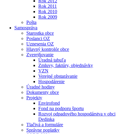
Rok 2012
Rok 2011
Rok 2010
Rok 2009
Pošta
Samospráva
Starostka obce
Poslanci OZ
Uznesenia OZ
Hlavný kontrolór obce
Zverejňovanie
Úradná tabuľa
Zmluvy, faktúry, objednávky
VZN
Verejné obstarávanie
Hospodárenie
Úradné hodiny
Dokumenty obce
Projekty
Envirofond
Fond na podporu športu
Rozvoj odpadového hospodárstva v obci
Dedinka
Tlačivá a formuláre
Správne poplatky