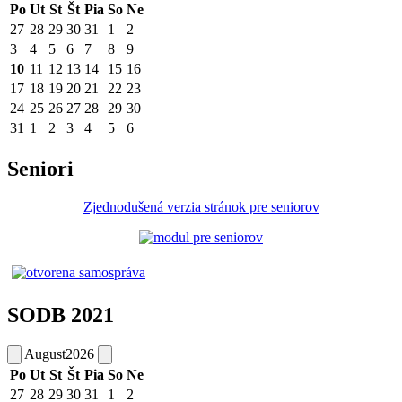
Po
Ut
St
Št
Pia
So
Ne
27
28
29
30
31
1
2
3
4
5
6
7
8
9
10
11
12
13
14
15
16
17
18
19
20
21
22
23
24
25
26
27
28
29
30
31
1
2
3
4
5
6
Seniori
Zjednodušená verzia stránok pre seniorov
SODB 2021
August
2026
Po
Ut
St
Št
Pia
So
Ne
27
28
29
30
31
1
2