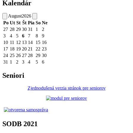
Kalendár
August
2026
Po
Ut
St
Št
Pia
So
Ne
27
28
29
30
31
1
2
3
4
5
6
7
8
9
10
11
12
13
14
15
16
17
18
19
20
21
22
23
24
25
26
27
28
29
30
31
1
2
3
4
5
6
Seniori
Zjednodušená verzia stránok pre seniorov
SODB 2021