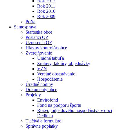
Rok 2012
Rok 2011
Rok 2010
Rok 2009
Pošta
Samospráva
Starostka obce
Poslanci OZ
Uznesenia OZ
Hlavný kontrolór obce
Zverejňovanie
Úradná tabuľa
Zmluvy, faktúry, objednávky
VZN
Verejné obstarávanie
Hospodárenie
Úradné hodiny
Dokumenty obce
Projekty
Envirofond
Fond na podporu športu
Rozvoj odpadového hospodárstva v obci
Dedinka
Tlačivá a formuláre
Správne poplatky