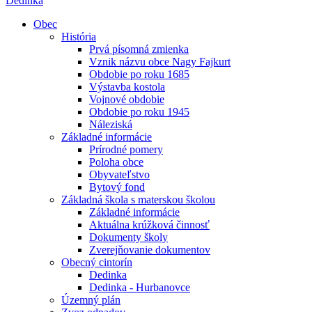
Dedinka
Obec
História
Prvá písomná zmienka
Vznik názvu obce Nagy Fajkurt
Obdobie po roku 1685
Výstavba kostola
Vojnové obdobie
Obdobie po roku 1945
Náleziská
Základné informácie
Prírodné pomery
Poloha obce
Obyvateľstvo
Bytový fond
Základná škola s materskou školou
Základné informácie
Aktuálna krúžková činnosť
Dokumenty školy
Zverejňovanie dokumentov
Obecný cintorín
Dedinka
Dedinka - Hurbanovce
Územný plán