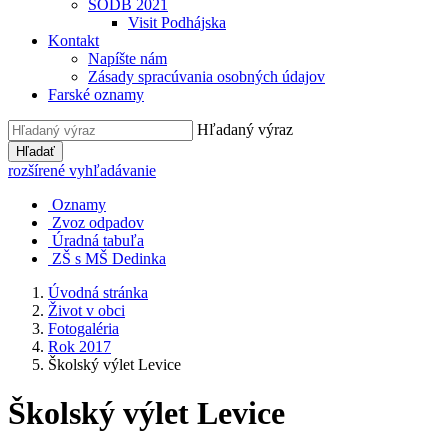
SODB 2021
Visit Podhájska
Kontakt
Napíšte nám
Zásady spracúvania osobných údajov
Farské oznamy
Hľadaný výraz
Hľadať
rozšírené vyhľadávanie
Oznamy
Zvoz odpadov
Úradná tabuľa
ZŠ s MŠ Dedinka
Úvodná stránka
Život v obci
Fotogaléria
Rok 2017
Školský výlet Levice
Školský výlet Levice