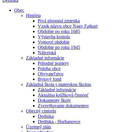
Dedinka
Obec
História
Prvá písomná zmienka
Vznik názvu obce Nagy Fajkurt
Obdobie po roku 1685
Výstavba kostola
Vojnové obdobie
Obdobie po roku 1945
Náleziská
Základné informácie
Prírodné pomery
Poloha obce
Obyvateľstvo
Bytový fond
Základná škola s materskou školou
Základné informácie
Aktuálna krúžková činnosť
Dokumenty školy
Zverejňovanie dokumentov
Obecný cintorín
Dedinka
Dedinka - Hurbanovce
Územný plán