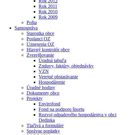
Rok 2012
Rok 2011
Rok 2010
Rok 2009
Pošta
Samospráva
Starostka obce
Poslanci OZ
Uznesenia OZ
Hlavný kontrolór obce
Zverejňovanie
Úradná tabuľa
Zmluvy, faktúry, objednávky
VZN
Verejné obstarávanie
Hospodárenie
Úradné hodiny
Dokumenty obce
Projekty
Envirofond
Fond na podporu športu
Rozvoj odpadového hospodárstva v obci
Dedinka
Tlačivá a formuláre
Správne poplatky