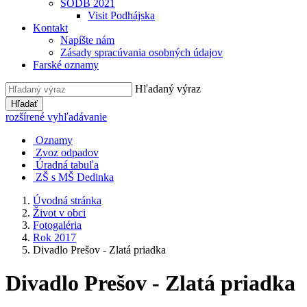
SODB 2021
Visit Podhájska
Kontakt
Napíšte nám
Zásady spracúvania osobných údajov
Farské oznamy
Hľadaný výraz
Hľadať
rozšírené vyhľadávanie
Oznamy
Zvoz odpadov
Úradná tabuľa
ZŠ s MŠ Dedinka
Úvodná stránka
Život v obci
Fotogaléria
Rok 2017
Divadlo Prešov - Zlatá priadka
Divadlo Prešov - Zlatá priadka