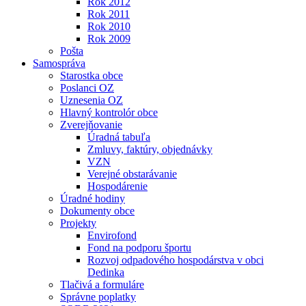
Rok 2012
Rok 2011
Rok 2010
Rok 2009
Pošta
Samospráva
Starostka obce
Poslanci OZ
Uznesenia OZ
Hlavný kontrolór obce
Zverejňovanie
Úradná tabuľa
Zmluvy, faktúry, objednávky
VZN
Verejné obstarávanie
Hospodárenie
Úradné hodiny
Dokumenty obce
Projekty
Envirofond
Fond na podporu športu
Rozvoj odpadového hospodárstva v obci
Dedinka
Tlačivá a formuláre
Správne poplatky