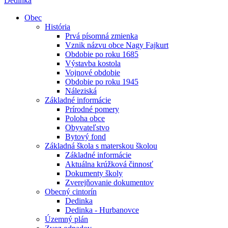
Dedinka
Obec
História
Prvá písomná zmienka
Vznik názvu obce Nagy Fajkurt
Obdobie po roku 1685
Výstavba kostola
Vojnové obdobie
Obdobie po roku 1945
Náleziská
Základné informácie
Prírodné pomery
Poloha obce
Obyvateľstvo
Bytový fond
Základná škola s materskou školou
Základné informácie
Aktuálna krúžková činnosť
Dokumenty školy
Zverejňovanie dokumentov
Obecný cintorín
Dedinka
Dedinka - Hurbanovce
Územný plán