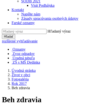
SODB 2021
Visit Podhájska
Kontakt
Napíšte nám
Zásady spracúvania osobných údajov
Farské oznamy
Hľadaný výraz
Hľadať
rozšírené vyhľadávanie
Oznamy
Zvoz odpadov
Úradná tabuľa
ZŠ s MŠ Dedinka
Úvodná stránka
Život v obci
Fotogaléria
Rok 2017
Beh zdravia
Beh zdravia