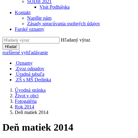
SODB 2021
Visit Podhájska
Kontakt
Napíšte nám
Zásady spracúvania osobných údajov
Farské oznamy
Hľadaný výraz
Hľadať
rozšírené vyhľadávanie
Oznamy
Zvoz odpadov
Úradná tabuľa
ZŠ s MŠ Dedinka
Úvodná stránka
Život v obci
Fotogaléria
Rok 2014
Deň matiek 2014
Deň matiek 2014