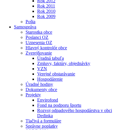
Rok 2012
Rok 2011
Rok 2010
Rok 2009
Pošta
Samospráva
Starostka obce
Poslanci OZ
Uznesenia OZ
Hlavný kontrolór obce
Zverejňovanie
Úradná tabuľa
Zmluvy, faktúry, objednávky
VZN
Verejné obstarávanie
Hospodárenie
Úradné hodiny
Dokumenty obce
Projekty
Envirofond
Fond na podporu športu
Rozvoj odpadového hospodárstva v obci
Dedinka
Tlačivá a formuláre
Správne poplatky