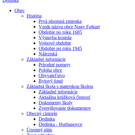
Dedinka
Obec
História
Prvá písomná zmienka
Vznik názvu obce Nagy Fajkurt
Obdobie po roku 1685
Výstavba kostola
Vojnové obdobie
Obdobie po roku 1945
Náleziská
Základné informácie
Prírodné pomery
Poloha obce
Obyvateľstvo
Bytový fond
Základná škola s materskou školou
Základné informácie
Aktuálna krúžková činnosť
Dokumenty školy
Zverejňovanie dokumentov
Obecný cintorín
Dedinka
Dedinka - Hurbanovce
Územný plán