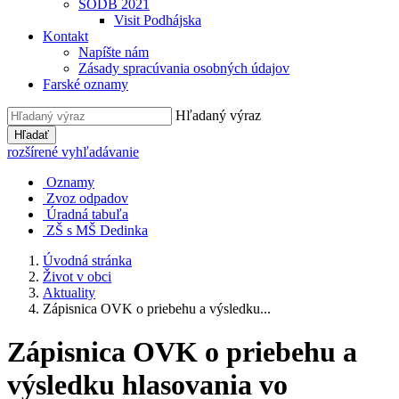
SODB 2021
Visit Podhájska
Kontakt
Napíšte nám
Zásady spracúvania osobných údajov
Farské oznamy
Hľadaný výraz
Hľadať
rozšírené vyhľadávanie
Oznamy
Zvoz odpadov
Úradná tabuľa
ZŠ s MŠ Dedinka
Úvodná stránka
Život v obci
Aktuality
Zápisnica OVK o priebehu a výsledku...
Zápisnica OVK o priebehu a
výsledku hlasovania vo