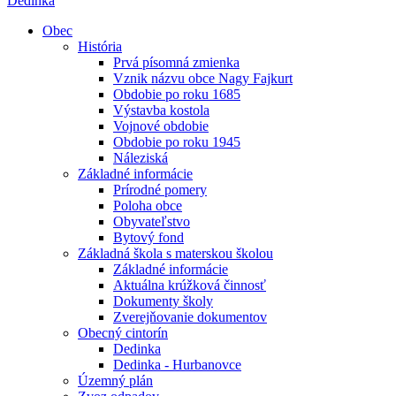
Dedinka
Obec
História
Prvá písomná zmienka
Vznik názvu obce Nagy Fajkurt
Obdobie po roku 1685
Výstavba kostola
Vojnové obdobie
Obdobie po roku 1945
Náleziská
Základné informácie
Prírodné pomery
Poloha obce
Obyvateľstvo
Bytový fond
Základná škola s materskou školou
Základné informácie
Aktuálna krúžková činnosť
Dokumenty školy
Zverejňovanie dokumentov
Obecný cintorín
Dedinka
Dedinka - Hurbanovce
Územný plán