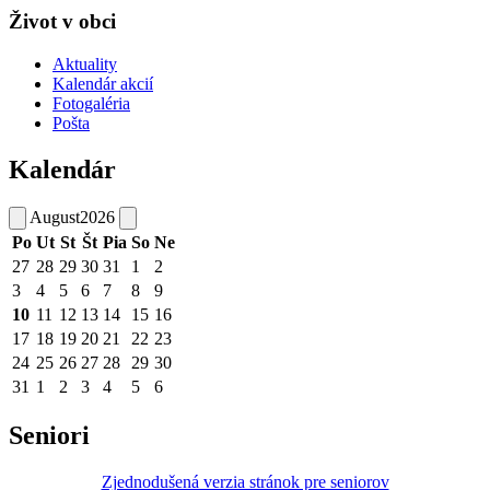
Život v obci
Aktuality
Kalendár akcií
Fotogaléria
Pošta
Kalendár
August
2026
Po
Ut
St
Št
Pia
So
Ne
27
28
29
30
31
1
2
3
4
5
6
7
8
9
10
11
12
13
14
15
16
17
18
19
20
21
22
23
24
25
26
27
28
29
30
31
1
2
3
4
5
6
Seniori
Zjednodušená verzia stránok pre seniorov