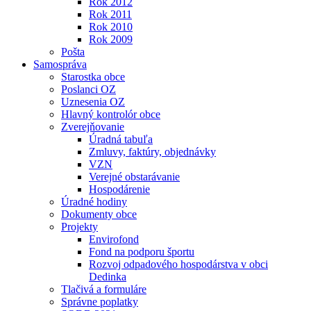
Rok 2012
Rok 2011
Rok 2010
Rok 2009
Pošta
Samospráva
Starostka obce
Poslanci OZ
Uznesenia OZ
Hlavný kontrolór obce
Zverejňovanie
Úradná tabuľa
Zmluvy, faktúry, objednávky
VZN
Verejné obstarávanie
Hospodárenie
Úradné hodiny
Dokumenty obce
Projekty
Envirofond
Fond na podporu športu
Rozvoj odpadového hospodárstva v obci
Dedinka
Tlačivá a formuláre
Správne poplatky