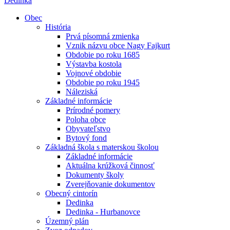
Dedinka
Obec
História
Prvá písomná zmienka
Vznik názvu obce Nagy Fajkurt
Obdobie po roku 1685
Výstavba kostola
Vojnové obdobie
Obdobie po roku 1945
Náleziská
Základné informácie
Prírodné pomery
Poloha obce
Obyvateľstvo
Bytový fond
Základná škola s materskou školou
Základné informácie
Aktuálna krúžková činnosť
Dokumenty školy
Zverejňovanie dokumentov
Obecný cintorín
Dedinka
Dedinka - Hurbanovce
Územný plán