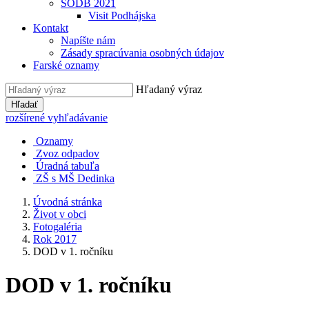
SODB 2021
Visit Podhájska
Kontakt
Napíšte nám
Zásady spracúvania osobných údajov
Farské oznamy
Hľadaný výraz
Hľadať
rozšírené vyhľadávanie
Oznamy
Zvoz odpadov
Úradná tabuľa
ZŠ s MŠ Dedinka
Úvodná stránka
Život v obci
Fotogaléria
Rok 2017
DOD v 1. ročníku
DOD v 1. ročníku