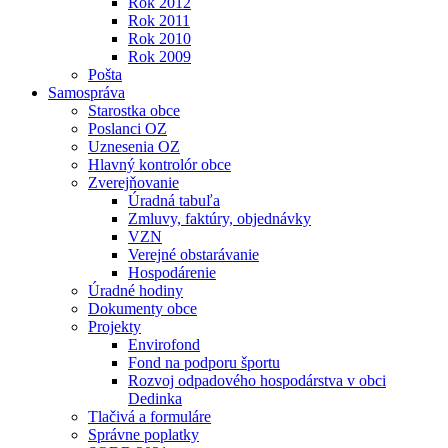
Rok 2012
Rok 2011
Rok 2010
Rok 2009
Pošta
Samospráva
Starostka obce
Poslanci OZ
Uznesenia OZ
Hlavný kontrolór obce
Zverejňovanie
Úradná tabuľa
Zmluvy, faktúry, objednávky
VZN
Verejné obstarávanie
Hospodárenie
Úradné hodiny
Dokumenty obce
Projekty
Envirofond
Fond na podporu športu
Rozvoj odpadového hospodárstva v obci
Dedinka
Tlačivá a formuláre
Správne poplatky