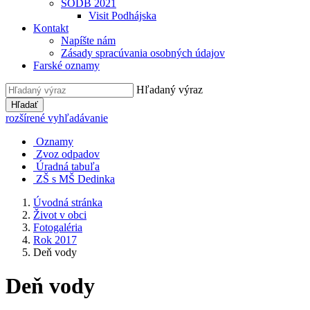
SODB 2021
Visit Podhájska
Kontakt
Napíšte nám
Zásady spracúvania osobných údajov
Farské oznamy
Hľadaný výraz
Hľadať
rozšírené vyhľadávanie
Oznamy
Zvoz odpadov
Úradná tabuľa
ZŠ s MŠ Dedinka
Úvodná stránka
Život v obci
Fotogaléria
Rok 2017
Deň vody
Deň vody