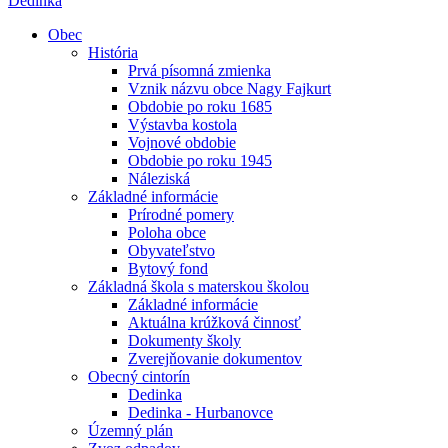
Dedinka
Obec
História
Prvá písomná zmienka
Vznik názvu obce Nagy Fajkurt
Obdobie po roku 1685
Výstavba kostola
Vojnové obdobie
Obdobie po roku 1945
Náleziská
Základné informácie
Prírodné pomery
Poloha obce
Obyvateľstvo
Bytový fond
Základná škola s materskou školou
Základné informácie
Aktuálna krúžková činnosť
Dokumenty školy
Zverejňovanie dokumentov
Obecný cintorín
Dedinka
Dedinka - Hurbanovce
Územný plán