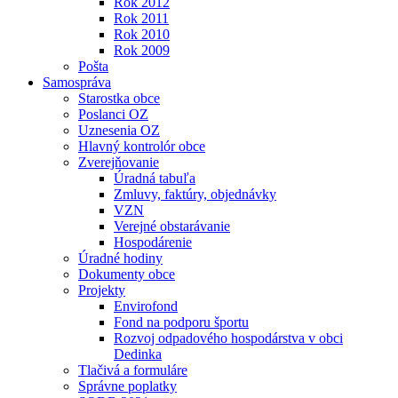
Rok 2012
Rok 2011
Rok 2010
Rok 2009
Pošta
Samospráva
Starostka obce
Poslanci OZ
Uznesenia OZ
Hlavný kontrolór obce
Zverejňovanie
Úradná tabuľa
Zmluvy, faktúry, objednávky
VZN
Verejné obstarávanie
Hospodárenie
Úradné hodiny
Dokumenty obce
Projekty
Envirofond
Fond na podporu športu
Rozvoj odpadového hospodárstva v obci
Dedinka
Tlačivá a formuláre
Správne poplatky