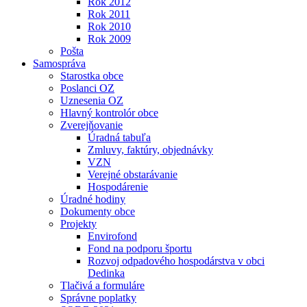
Rok 2012
Rok 2011
Rok 2010
Rok 2009
Pošta
Samospráva
Starostka obce
Poslanci OZ
Uznesenia OZ
Hlavný kontrolór obce
Zverejňovanie
Úradná tabuľa
Zmluvy, faktúry, objednávky
VZN
Verejné obstarávanie
Hospodárenie
Úradné hodiny
Dokumenty obce
Projekty
Envirofond
Fond na podporu športu
Rozvoj odpadového hospodárstva v obci
Dedinka
Tlačivá a formuláre
Správne poplatky