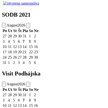
SODB 2021
August
2026
Po
Ut
St
Št
Pia
So
Ne
27
28
29
30
31
1
2
3
4
5
6
7
8
9
10
11
12
13
14
15
16
17
18
19
20
21
22
23
24
25
26
27
28
29
30
31
1
2
3
4
5
6
Visit Podhájska
August
2026
Po
Ut
St
Št
Pia
So
Ne
27
28
29
30
31
1
2
3
4
5
6
7
8
9
10
11
12
13
14
15
16