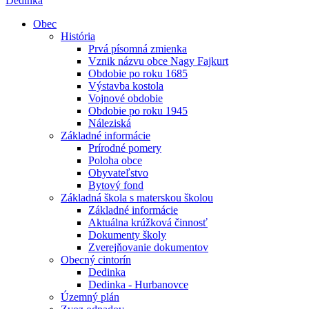
Dedinka
Obec
História
Prvá písomná zmienka
Vznik názvu obce Nagy Fajkurt
Obdobie po roku 1685
Výstavba kostola
Vojnové obdobie
Obdobie po roku 1945
Náleziská
Základné informácie
Prírodné pomery
Poloha obce
Obyvateľstvo
Bytový fond
Základná škola s materskou školou
Základné informácie
Aktuálna krúžková činnosť
Dokumenty školy
Zverejňovanie dokumentov
Obecný cintorín
Dedinka
Dedinka - Hurbanovce
Územný plán