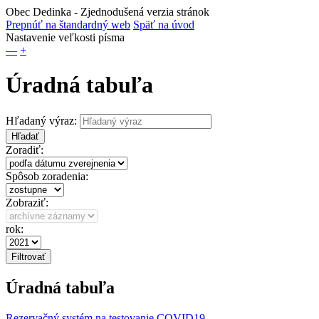
Obec Dedinka
- Zjednodušená verzia stránok
Prepnúť na štandardný web
Späť na úvod
Nastavenie veľkosti písma
—
+
Úradná tabuľa
Hľadaný výraz:
Hľadať
Zoradiť:
Spôsob zoradenia:
Zobraziť:
rok:
Úradná tabuľa
Rezervačný systém na testovanie COVID19